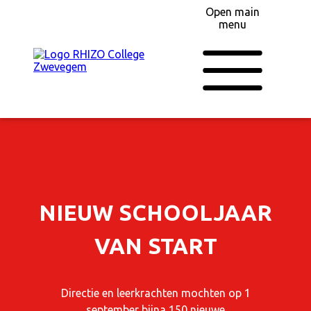
Open main
menu
NIEUW SCHOOLJAAR
VAN START
Directie en leerkrachten mochten op 1
september bijna 150 nieuwe